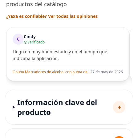
productos del catálogo
¿Yaxa es confiable? Ver todas las opiniones
Cindy
C
Verificado
Llego en muy buen estado y en el tiempo que
indicaba la aplicación.
i
Ohuhu Marcadores de alcohol con punta de pincel – Juego de marcadores artísticos de doble punta con certificación AP para artistas adultos
27 de may de 2026
Información clave del
+
producto