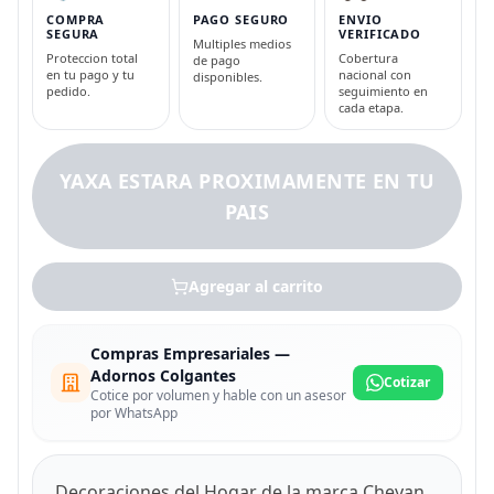
COMPRA
PAGO SEGURO
ENVIO
SEGURA
VERIFICADO
Multiples medios
Proteccion total
Cobertura
de pago
en tu pago y tu
nacional con
disponibles.
pedido.
seguimiento en
cada etapa.
YAXA ESTARA PROXIMAMENTE EN TU
PAIS
Agregar al carrito
Compras Empresariales —
Adornos Colgantes
Cotizar
Cotice por volumen y hable con un asesor
por WhatsApp
Decoraciones del Hogar de la marca Cheyan