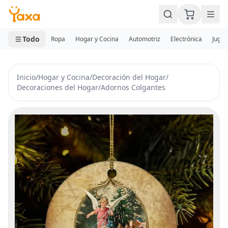
MINI CARRITO
0 productos
Todo
Ropa
Hogar y Cocina
Automotriz
Electrónica
Jugue
Inicio
/
Hogar y Cocina
/
Decoración del Hogar
/
Decoraciones del Hogar
/
Adornos Colgantes