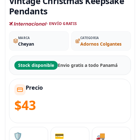
Vintage Christmas Keepsake
Pendants
- ENVÍO GRATIS
MARCA
CATEGORIA
Cheyan
Adornos Colgantes
Stock disponible
Envio gratis a todo Panamá
Precio
$43
🛡️
💳
🚚