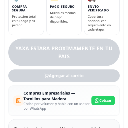
COMPRA
PAGO SEGURO
ENVIO
SEGURA
VERIFICADO
Multiples medios
Proteccion total
Cobertura
de pago
en tu pago y tu
nacional con
disponibles.
pedido.
seguimiento en
cada etapa.
YAXA ESTARA PROXIMAMENTE EN TU
PAIS
Agregar al carrito
Compras Empresariales —
Tornillos para Madera
Cotizar
Cotice por volumen y hable con un asesor
por WhatsApp