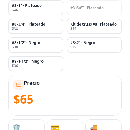
#8×1" · Plateado
#8×5/8" · Plateado
$46
#8×3/4" · Plateado
Kit de truss #8 · Plateado
$38
$46
#8×1/2" · Negro
#8×2" · Negro
$38
$29
#8×1-1/2" · Negro
$36
Precio
$65
🛡️
💳
🚚