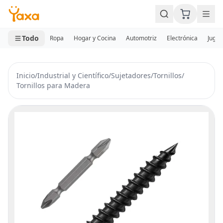
MINI CARRITO
0 productos
Todo
Ropa
Hogar y Cocina
Automotriz
Electrónica
Jugue
Inicio
/
Industrial y Científico
/
Sujetadores
/
Tornillos
/
Tornillos para Madera