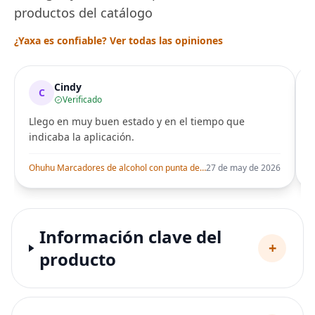
productos del catálogo
¿Yaxa es confiable? Ver todas las opiniones
Cindy
C
Verificado
Llego en muy buen estado y en el tiempo que
indicaba la aplicación.
i
Ohuhu Marcadores de alcohol con punta de pincel – Juego de marcadores artísticos de doble punta con certificación AP para artistas adultos
27 de may de 2026
Información clave del
+
producto