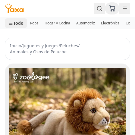
MINI CARRITO
0 productos
Todo
Ropa
Hogar y Cocina
Automotriz
Electrónica
Jugue
Inicio
/
Juguetes y Juegos
/
Peluches
/
Animales y Osos de Peluche