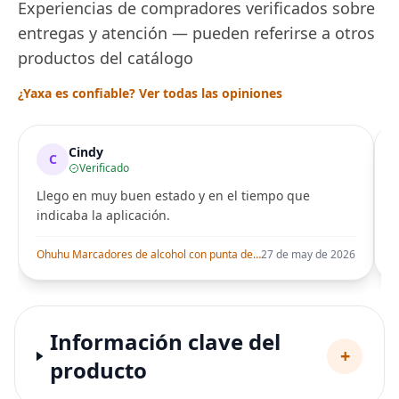
Experiencias de compradores verificados sobre
entregas y atención — pueden referirse a otros
productos del catálogo
¿Yaxa es confiable? Ver todas las opiniones
Cindy
C
Verificado
Llego en muy buen estado y en el tiempo que
indicaba la aplicación.
i
Ohuhu Marcadores de alcohol con punta de pincel – Juego de marcadores artísticos de doble punta con certificación AP para artistas adultos
27 de may de 2026
Información clave del
+
producto