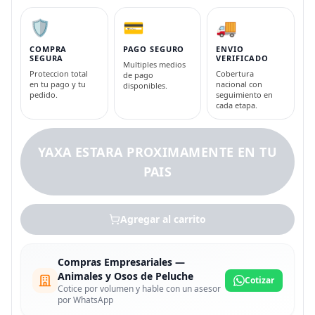
🛡️
💳
🚚
COMPRA
PAGO SEGURO
ENVIO
SEGURA
VERIFICADO
Multiples medios
Proteccion total
Cobertura
de pago
en tu pago y tu
nacional con
disponibles.
pedido.
seguimiento en
cada etapa.
YAXA ESTARA PROXIMAMENTE EN TU
PAIS
Agregar al carrito
Compras Empresariales —
Animales y Osos de Peluche
Cotizar
Cotice por volumen y hable con un asesor
por WhatsApp