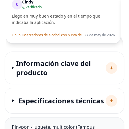
Cindy
C
Verificado
Llego en muy buen estado y en el tiempo que
indicaba la aplicación.
i
Ohuhu Marcadores de alcohol con punta de pincel – Juego de marcadores artísticos de doble punta con certificación AP para artistas adultos
27 de may de 2026
Información clave del
+
producto
Especificaciones técnicas
+
Pinypon - Juguete, multicolor (Famous