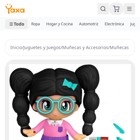
MINI CARRITO
0 productos
Todo
Ropa
Hogar y Cocina
Automotriz
Electrónica
Jugue
Inicio
/
Juguetes y Juegos
/
Muñecas y Accesorios
/
Muñecas