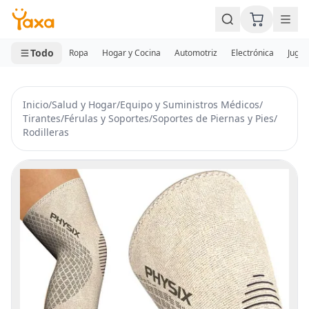
MINI CARRITO
0 productos
Todo
Ropa
Hogar y Cocina
Automotriz
Electrónica
Jugue
Inicio
/
Salud y Hogar
/
Equipo y Suministros Médicos
/
Tirantes
/
Férulas y Soportes
/
Soportes de Piernas y Pies
/
Rodilleras