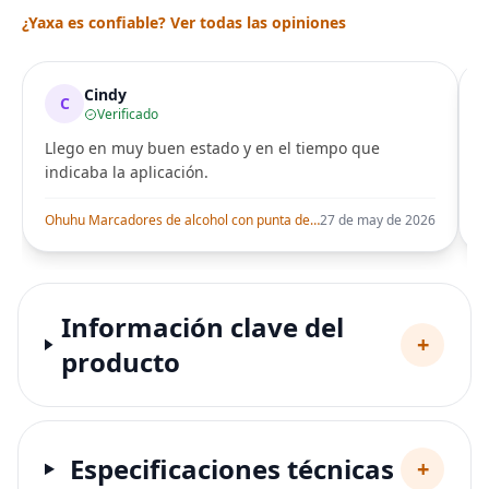
¿Yaxa es confiable? Ver todas las opiniones
Cindy
C
Verificado
Llego en muy buen estado y en el tiempo que
indicaba la aplicación.
i
Ohuhu Marcadores de alcohol con punta de pincel – Juego de marcadores artísticos de doble punta con certificación AP para artistas adultos
27 de may de 2026
Información clave del
+
producto
Especificaciones técnicas
+