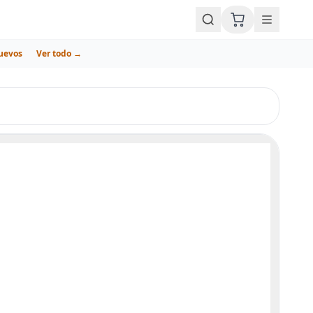
uevos
Ver todo →