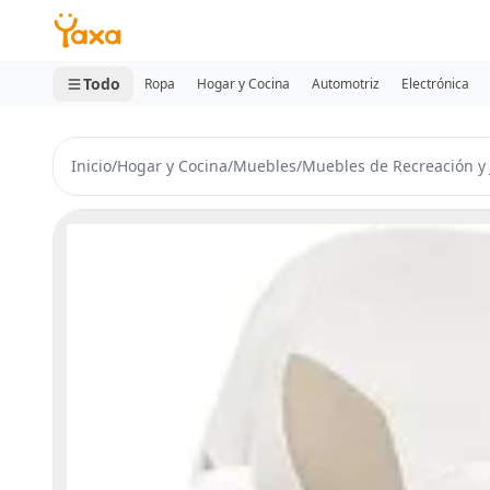
MINI CARRITO
0 productos
Todo
Ropa
Hogar y Cocina
Automotriz
Electrónica
Inicio
/
Hogar y Cocina
/
Muebles
/
Muebles de Recreación y