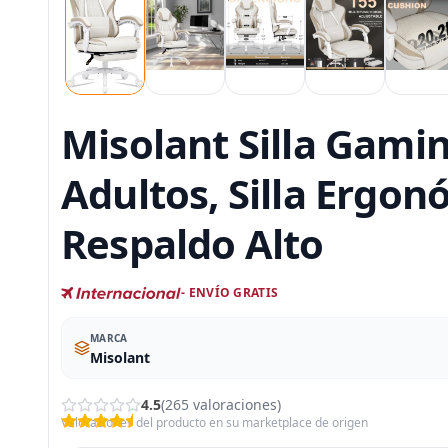
Misolant Silla Gamin
Adultos, Silla Ergo
Respaldo Alto
- ENVÍO GRATIS
MARCA
Misolant
4.5
(265 valoraciones)
Valoraciones del producto en su marketplace de origen