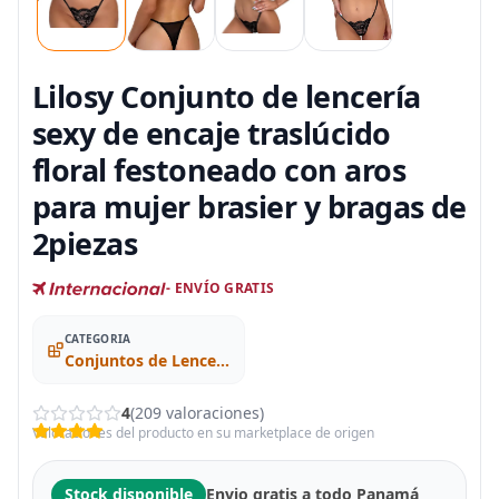
Lilosy Conjunto de lencería
sexy de encaje traslúcido
floral festoneado con aros
para mujer brasier y bragas de
2piezas
- ENVÍO GRATIS
CATEGORIA
Conjuntos de Lencería
4
(209 valoraciones)
Valoraciones del producto en su marketplace de origen
Stock disponible
Envio gratis a todo Panamá