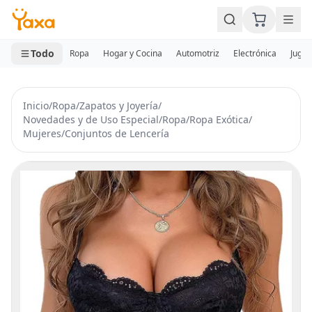
MINI CARRITO
0 productos
Todo
Ropa
Hogar y Cocina
Automotriz
Electrónica
Jugue
Inicio
/
Ropa
/
Zapatos y Joyería
/
Novedades y de Uso Especial
/
Ropa
/
Ropa Exótica
/
Mujeres
/
Conjuntos de Lencería