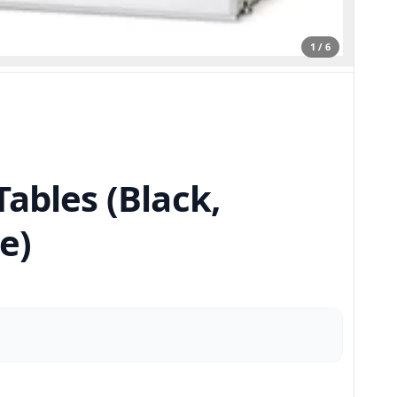
1 / 6
ables (Black,
e)