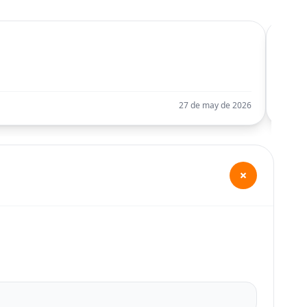
C
Llego
27 de may de 2026
+