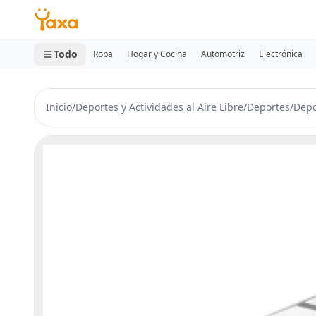
MINI CARRITO
0 productos
Todo
Ropa
Hogar y Cocina
Automotriz
Electrónica
Inicio
/
Deportes y Actividades al Aire Libre
/
Deportes
/
Depo