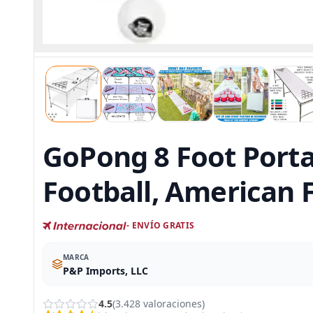
GoPong 8 Foot Portab
Football, American F
- ENVÍO GRATIS
MARCA
‎P&P Imports, LLC
4.5
(3.428 valoraciones)