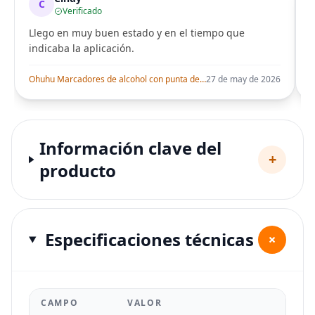
C
Verificado
Llego en muy buen estado y en el tiempo que
indicaba la aplicación.
i
Ohuhu Marcadores de alcohol con punta de pincel – Juego de marcadores artísticos de doble punta con certificación AP para artistas adultos
27 de may de 2026
Información clave del
+
producto
Especificaciones técnicas
+
CAMPO
VALOR