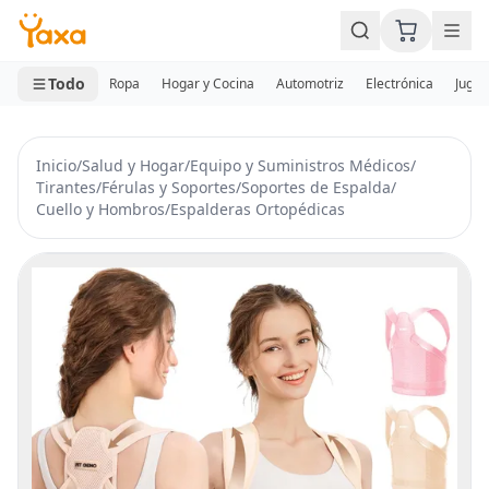
MINI CARRITO
0 productos
Todo
Ropa
Hogar y Cocina
Automotriz
Electrónica
Jugue
Inicio
/
Salud y Hogar
/
Equipo y Suministros Médicos
/
Tirantes
/
Férulas y Soportes
/
Soportes de Espalda
/
Cuello y Hombros
/
Espalderas Ortopédicas