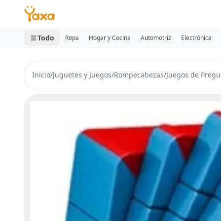
MINI CARRITO
0 productos
Todo
Ropa
Hogar y Cocina
Automotriz
Electrónica
Inicio
/
Juguetes y Juegos
/
Rompecabezas
/
Juegos de Pregu