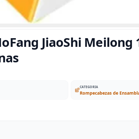
Fang JiaoShi Meilong 
inas
CATEGORIA
Rompecabezas de Ensambla