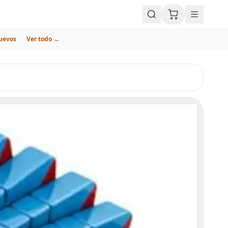
uevos
Ver todo →