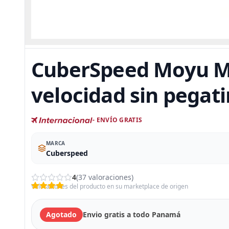
CuberSpeed Moyu Mo
velocidad sin pegat
- ENVÍO GRATIS
MARCA
Cuberspeed
4
(37 valoraciones)
Valoraciones del producto en su marketplace de origen
Agotado
Envio gratis a todo Panamá