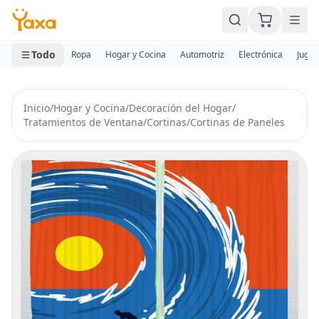
MINI CARRITO
0 productos
Todo
Ropa
Hogar y Cocina
Automotriz
Electrónica
Jugue
Inicio
/
Hogar y Cocina
/
Decoración del Hogar
/
Tratamientos de Ventana
/
Cortinas
/
Cortinas de Paneles