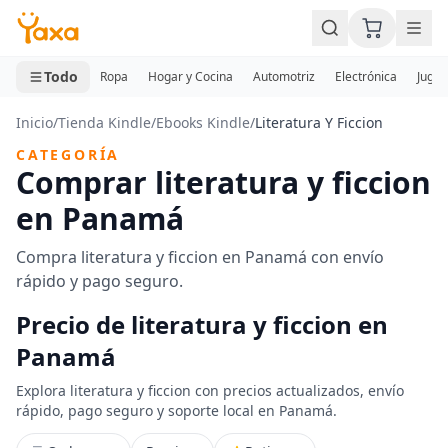
MINI CARRITO
0 productos
Todo
Ropa
Hogar y Cocina
Automotriz
Electrónica
Jugue
Inicio
/
Tienda Kindle
/
Ebooks Kindle
/
Literatura Y Ficcion
CATEGORÍA
Comprar literatura y ficcion
en Panamá
Compra literatura y ficcion en Panamá con envío
rápido y pago seguro.
Precio de literatura y ficcion en
Panamá
Explora literatura y ficcion con precios actualizados, envío
rápido, pago seguro y soporte local en Panamá.